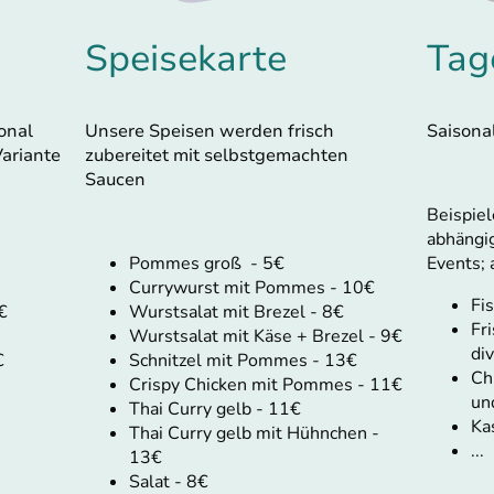
Speisekarte
Tag
onal
Unsere Speisen werden frisch
Saisona
Variante
zubereitet mit selbstgemachten
Saucen
Beispiel
abhängig
Pommes groß - 5€
Events; 
Currywurst mit Pommes - 10€
Fis
€
Wurstsalat mit Brezel - 8€
Fr
Wurstsalat mit Käse + Brezel - 9€
di
€
Schnitzel mit Pommes - 13€
Ch
Crispy Chicken mit Pommes - 11€
un
Thai Curry gelb - 11€
Ka
Thai Curry gelb mit Hühnchen -
...
13€
Salat - 8€